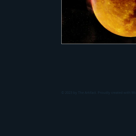
© 2023 by The Artifact. Proudly created with
Wi